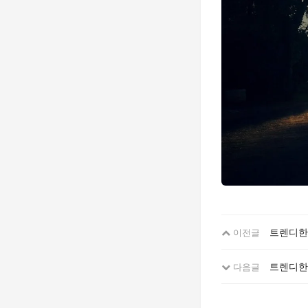
트렌디한
이전글
트렌디한
다음글