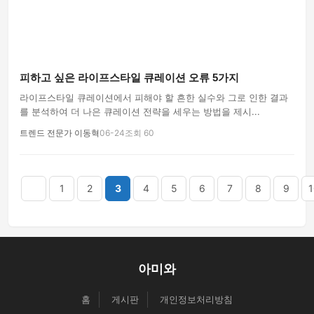
피하고 싶은 라이프스타일 큐레이션 오류 5가지
라이프스타일 큐레이션에서 피해야 할 흔한 실수와 그로 인한 결과
를 분석하여 더 나은 큐레이션 전략을 세우는 방법을 제시...
트렌드 전문가 이동혁
06-24
조회 60
음
맨끝
1
2
3
4
5
6
7
8
9
1
아미와
홈
게시판
개인정보처리방침